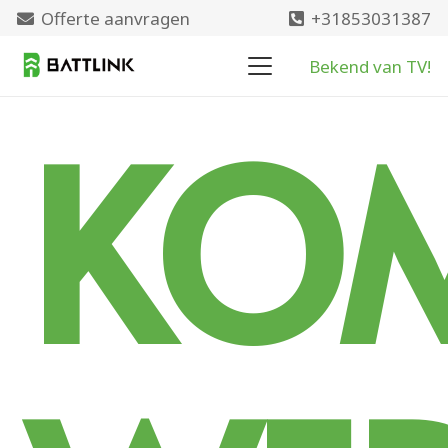
Offerte aanvragen
+31853031387
Bekend van TV!
KO