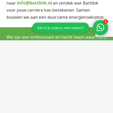
naar
info@battlink.nl
en ontdek wat Battlink
voor jouw carrière kan betekenen. Samen
bouwen we aan een duurzame energietoekomst.
We zijn een enthousiast en hecht team waar hard
werken en gezelligheid hand in hand gaan. Wil je
deel uitmaken van onze missie om de wereld
duurzamer te maken? Stuur dan gewoon je CV
naar info@battlink.nl, of bel, app of stuur ons een
berichtje. We horen graag van je!
“Battlink is dé plek waar je wilt
werken als je houdt van innovatie,
duurzaamheid en teamwork.”