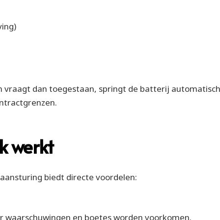
ing)
raagt dan toegestaan, springt de batterij automatisc
contractgrenzen.
 werkt
aansturing biedt directe voordelen:
or waarschuwingen en boetes worden voorkomen.