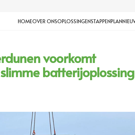
HOME
OVER ONS
OPLOSSINGEN
STAPPENPLAN
NIEU
erdunen voorkomt
slimme batterijoplossing