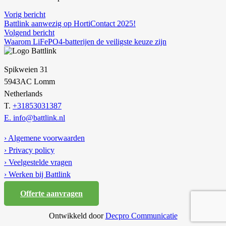
Vorig bericht
Battlink aanwezig op HortiContact 2025!
Volgend bericht
Waarom LiFePO4-batterijen de veiligste keuze zijn
Spikweien 31
5943AC Lomm
Netherlands
T.
+31853031387
E. info@battlink.nl
› Algemene voorwaarden
› Privacy policy
› Veelgestelde vragen
› Werken bij Battlink
Offerte aanvragen
Ontwikkeld door
Decpro Communicatie