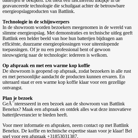
batterijen te bekijken. Dit biedt een fascinerend inkijkje in de
geavanceerde technologie die schuilgaat achter de betrouwbare
energieopslagproducten van Battlink.
Technologie in de schijnwerpers
In de showroom worden bezoekers meegenomen in de wereld van
slimme energieopslag. Met demonstraties en technische uitleg geeft
Battlink een helder beeld van hoe hun batterijen bijdragen aan
efficiënte, duurzame energieoplossingen voor uiteenlopende
toepassingen. Of je nu een professional bent of gewoon
nieuwsgierig naar de technologie: iedereen is welkom.
Op afspraak en met een warme kop koffie
De showroom is geopend op afspraak, zodat bezoekers in alle rust
en met persoonlijke aandacht de producten kunnen ervaren. En
uiteraard staat er een warme kop koffie klaar voor een gezellige
ontvangst.
Plan je bezoek
GeÃ¯nteresseerd in een bezoek aan de showroom van Battlink
Benelux? Maak een afspraak en ontdek alles wat deze innovatieve
batterijleverancier te bieden heeft.
Voor meer informatie en afspraken, neem contact op met Battlink
Benelux. De koffie en technische expertise staan voor je klaar! Bel
snel voor een afspraak +31853031387.