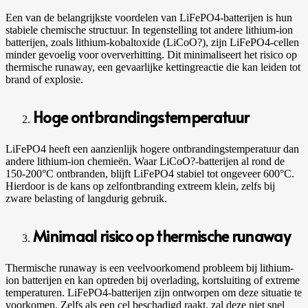
Een van de belangrijkste voordelen van LiFePO4-batterijen is hun
stabiele chemische structuur. In tegenstelling tot andere lithium-ion
batterijen, zoals lithium-kobaltoxide (LiCoO?), zijn LiFePO4-cellen
minder gevoelig voor oververhitting. Dit minimaliseert het risico op
thermische runaway, een gevaarlijke kettingreactie die kan leiden tot
brand of explosie.
Hoge ontbrandingstemperatuur
LiFePO4 heeft een aanzienlijk hogere ontbrandingstemperatuur dan
andere lithium-ion chemieën. Waar LiCoO?-batterijen al rond de
150-200
°
C ontbranden, blijft LiFePO4 stabiel tot ongeveer 600
°
C.
Hierdoor is de kans op zelfontbranding extreem klein, zelfs bij
zware belasting of langdurig gebruik.
Minimaal risico op thermische runaway
Thermische runaway is een veelvoorkomend probleem bij lithium-
ion batterijen en kan optreden bij overlading, kortsluiting of extreme
temperaturen. LiFePO4-batterijen zijn ontworpen om deze situatie te
voorkomen. Zelfs als een cel beschadigd raakt, zal deze niet snel