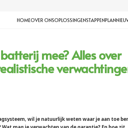
HOME
OVER ONS
OPLOSSINGEN
STAPPENPLAN
NIEU
batterij mee? Alles over
 realistische verwachting
agsysteem, wil je natuurlijk weten waar je aan toe be
e? Wat mag je verwachten van de garantie? En hoe zit