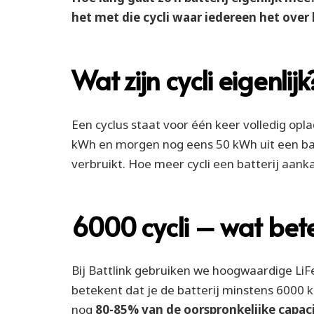
het met die cycli waar iedereen het over 
Wat zijn cycli eigenlijk
Een cyclus staat voor één keer volledig opl
kWh en morgen nog eens 50 kWh uit een bat
verbruikt. Hoe meer cycli een batterij aank
6000 cycli – wat bet
Bij Battlink gebruiken we hoogwaardige Li
betekent dat je de batterij minstens 6000 ke
nog
80-85% van de oorspronkelijke capac