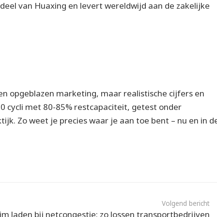
erdeel van Huaxing en levert wereldwijd aan de zakelijke
een opgeblazen marketing, maar realistische cijfers en
0 cycli met 80-85% restcapaciteit, getest onder
jk. Zo weet je precies waar je aan toe bent – nu en in d
Volgend bericht
lim laden bij netcongestie: zo lossen transportbedrijven