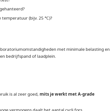
 gehanteerd?
 temperatuur (bijv. 25
°
C)?
r laboratoriumomstandigheden met minimale belasting en
een bedrijfspand of laadplein.
uik is al zeer goed,
mits je werkt met A-grade
hoge vermogens daalt het aantal cycli fors.