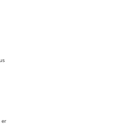
us
 er