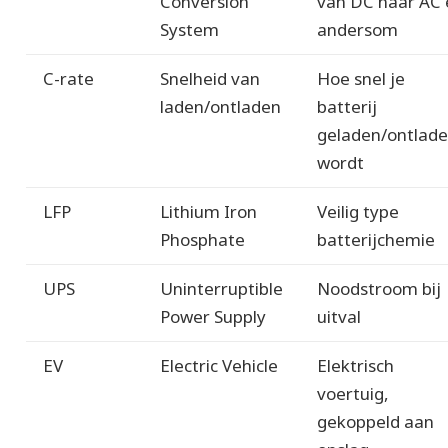
Conversion
van DC naar AC 
System
andersom
C-rate
Snelheid van
Hoe snel je
laden/ontladen
batterij
geladen/ontlad
wordt
LFP
Lithium Iron
Veilig type
Phosphate
batterijchemie
UPS
Uninterruptible
Noodstroom bij
Power Supply
uitval
EV
Electric Vehicle
Elektrisch
voertuig,
gekoppeld aan