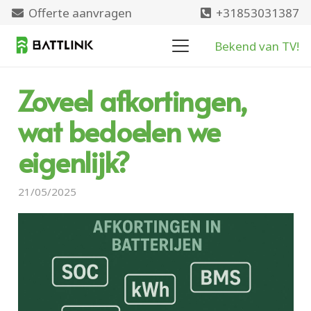
Offerte aanvragen
+31853031387
Bekend van TV!
Zoveel afkortingen,
wat bedoelen we
eigenlijk?
21/05/2025