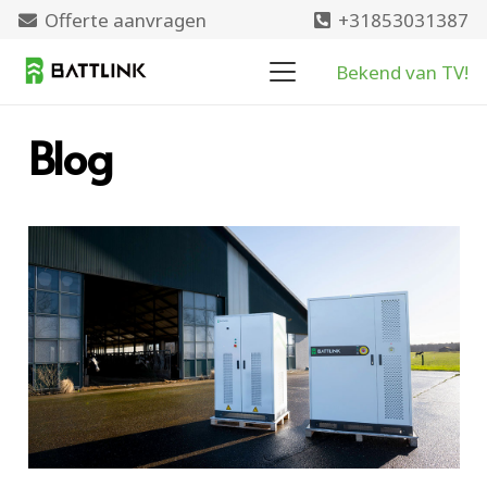
Offerte aanvragen
+31853031387
Bekend van TV!
Blog